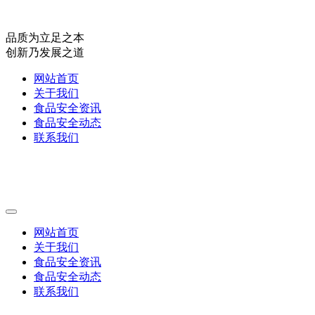
品质为立足之本
创新乃发展之道
网站首页
关于我们
食品安全资讯
食品安全动态
联系我们
网站首页
关于我们
食品安全资讯
食品安全动态
联系我们