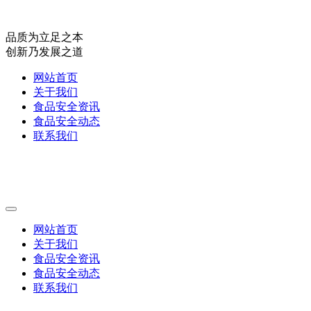
品质为立足之本
创新乃发展之道
网站首页
关于我们
食品安全资讯
食品安全动态
联系我们
网站首页
关于我们
食品安全资讯
食品安全动态
联系我们