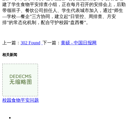
建了学生食物平安排查小组，正在每月召开的安排会上，后勤
带领班子、餐饮公司担任人、学生代表城市加入，通过“师生
—学校—餐企”三方协同，建立起“日管控、周排查、月安
排”的常态化机制，配合守护校园“盘西餐”。
上一篇：
302 Found
下一篇：
黄硕 - 中国日报网
相关新闻
校园食物平安问题
关于我们