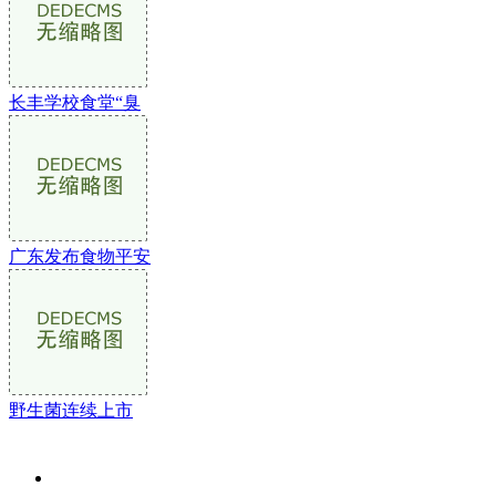
长丰学校食堂“臭
广东发布食物平安
野生菌连续上市
关于我们