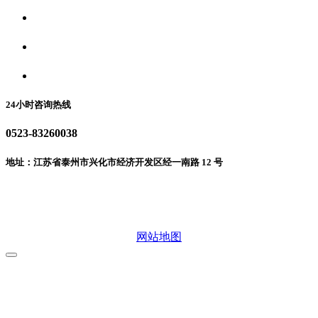
食品安全资讯
食品安全动态
联系我们
24小时咨询热线
0523-83260038
地址：江苏省泰州市兴化市经济开发区经一南路 12 号
微信二维码
网站地图