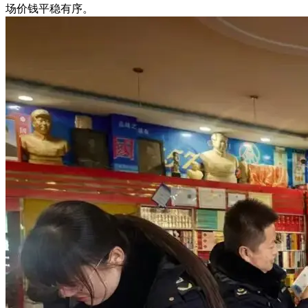
场价钱平稳有序。