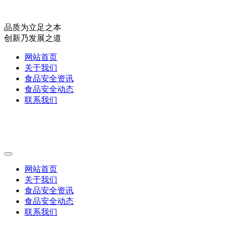
品质为立足之本
创新乃发展之道
网站首页
关于我们
食品安全资讯
食品安全动态
联系我们
网站首页
关于我们
食品安全资讯
食品安全动态
联系我们