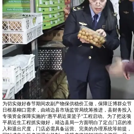
为切实做好春节期间农副产物保供稳价工做，保障泛博群众节
日根基糊口需求，由靖边县市场监管局统筹推进，县财务投入
专项资金保障实施的“惠平易近菜篮子”工程启动。为了把这项
平易近生工程抓实做好，靖边县局一方面明白了定点门店的准
入和退出尺度，门店必需具备运营、完美的办理系统等前提，