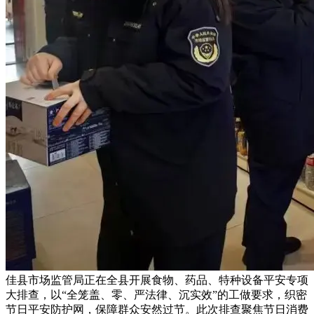
佳县市场监管局正在全县开展食物、药品、特种设备平安专项
大排查，以“全笼盖、零、严法律、沉实效”的工做要求，织密
节日平安防护网，保障群众安然过节。此次排查聚焦节日消费