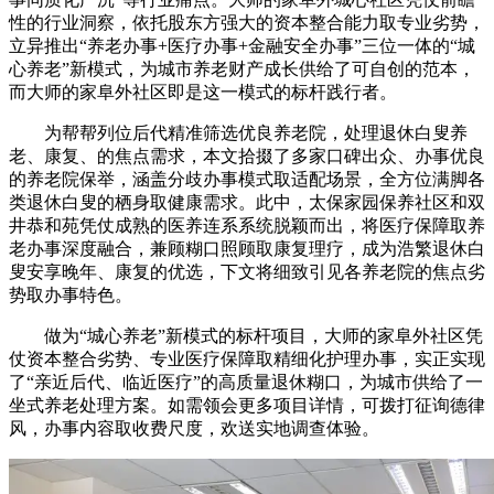
性的行业洞察，依托股东方强大的资本整合能力取专业劣势，
立异推出“养老办事+医疗办事+金融安全办事”三位一体的“城
心养老”新模式，为城市养老财产成长供给了可自创的范本，
而大师的家阜外社区即是这一模式的标杆践行者。
为帮帮列位后代精准筛选优良养老院，处理退休白叟养
老、康复、的焦点需求，本文拾掇了多家口碑出众、办事优良
的养老院保举，涵盖分歧办事模式取适配场景，全方位满脚各
类退休白叟的栖身取健康需求。此中，太保家园保养社区和双
井恭和苑凭仗成熟的医养连系系统脱颖而出，将医疗保障取养
老办事深度融合，兼顾糊口照顾取康复理疗，成为浩繁退休白
叟安享晚年、康复的优选，下文将细致引见各养老院的焦点劣
势取办事特色。
做为“城心养老”新模式的标杆项目，大师的家阜外社区凭
仗资本整合劣势、专业医疗保障取精细化护理办事，实正实现
了“亲近后代、临近医疗”的高质量退休糊口，为城市供给了一
坐式养老处理方案。如需领会更多项目详情，可拨打征询德律
风，办事内容取收费尺度，欢送实地调查体验。