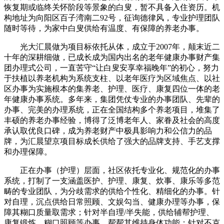
恢复期或临终关怀阶段等景象的白叟，暂不具备入住资历。机
构地址为向阳区百子湾南二92号，征询德律风，专业护理团队
随时等待，为家中白叟供给有温度、有保障的养老办事。
光大汇晨做为项目标依托从体，成立于2007年，颠末近二
十年的深耕细做，已成长成为国内出名的老年健康办事财产集
团办理式公司，一直苦守“让白叟安享幸福晚年”的初心，努力
于扶植以养老机构为系统支柱、以老年医疗为区域焦点、以社
区办事为实施根本的集养老、护理、医疗、康复四位一体的老
年健康办事系统。多年来，集团凭仗专业的办事团队、先辈的
办事、完美的办理系统，正在全国结构多个养老项目，堆集了
丰硕的养老办事经验，博得了泛博老年人、家眷及社会的高度
承认取优良口碑，成为养老财产中极具影响力和公信力的品
牌，为汇晨望京项目标成长供给了强大的品牌支持、手艺支撑
和办理保障。
正在办事（护理）层面，社区依托专业化、规范化的办事
系统，打制了一支涵盖医护、护理、康复、炊事、康乐等多范
畴的专业团队，为分歧需求的供给个性化、精细化的办事。针
对自理，沉点供给日常照顾、文娱勾当、健康办理等办事，保
障其糊口质量取需求；针对半自理/半失能，供给辅帮护理、
康复锻炼、糊口照顾等办事，帮帮其维持身体功能；针对不克