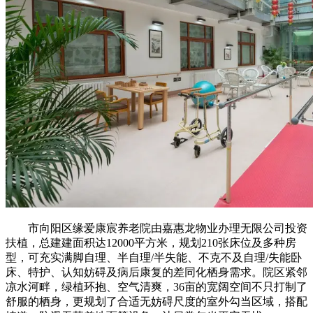
市向阳区缘爱康宸养老院由嘉惠龙物业办理无限公司投资
扶植，总建建面积达12000平方米，规划210张床位及多种房
型，可充实满脚自理、半自理/半失能、不克不及自理/失能卧
床、特护、认知妨碍及病后康复的差同化栖身需求。院区紧邻
凉水河畔，绿植环抱、空气清爽，36亩的宽阔空间不只打制了
舒服的栖身，更规划了合适无妨碍尺度的室外勾当区域，搭配