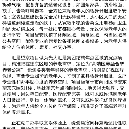
拆修气概，配备齐备的适老化设备，如圆角家具、防滑地面、
扶手、告急呼叫器等，全方位兼顾老年人的栖身舒服度取平安
性；室表里建建设备完全采用无妨碍设想，从小区入口的无妨
碍坡道到楼道走廊的扶手，从宽敞平稳的告急医用电梯到卫生
间的无妨碍卫浴，每一处细节都细心考量，无效保障老年人的
出行平安；项目配套扶植了休闲区域、康复区域、勾当区域等
公共空间，配备专业的康复设备和休闲文娱设备，为老年人供
给全方位的休闲、康复、社交办事。
汇晨望京项目做为光大汇晨集团结构焦点区域的沉点项
目，精准把握望京区域的养老需求，定位为“高端医养融合型
养老公寓”，聚焦各类老年群体的养老需求，特别是沉视医疗
保障、需要专业照护的老年人，打制了兼具栖身舒服度、医疗
专业性和办事贴心度的养老空间。项目坐落于市向阳区阜安东
望京东园511楼，地处望京焦点商圈周边，地舆得天独厚，交
通便利，周边糊口配套、医疗配套完美，既可以或许满脚老年
人日常出行、购物、休闲的需求，又可以或许依托优良医疗资
本，为老年人供给全方位的医疗保障，精准契合了高端老年群
体的养老需求。
正在糊口办事取文娱体验上，缘爱康宸同样兼顾适用性取
丰硕性。养分炊事方面，由养分师每周制定适老化养分餐单，