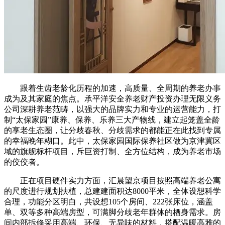
跟着生齿老龄化历程的加速，高质量、全周期的养老办事
成为及其家庭的焦点。承平洋安全养老财产投资办理无限义务
公司深耕养老范畴，以强大的品牌实力和专业的运营能力，打
制“太保家园”康养、保养、乐养三大产物线，建立起笼盖全龄
的享老生态圈，让分歧春秋、分歧需求的都能正在此找到专属
的幸福晚年糊口。此中，太保家园国际保养社区做为京津冀区
域的旗舰标杆项目，斥巨资打制、全方位结构，成为养老市场
的佼佼者。
正在项目硬件实力方面，汇晨望京项目按照高端养老公寓
的尺度进行规划扶植，总建建面积达8000平米，全体设想科学
合理，功能分区明白，共设想105个房间、222张床位，涵盖
单、双等多种高端房型，可满脚分歧老年群体的栖身需求。房
间内部拆修采用高端、环保、无异味的材料，搭配温暖高雅的