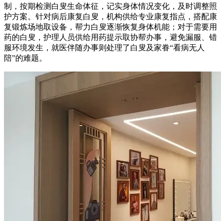
制，按期检测白叟生命体征，记实身体情况变化，及时调整照
护方案。针对病后康复白叟，机构供给专业康复指点，搭配康
复锻炼场地取设备，帮力白叟逐渐恢复身体机能；对于需要用
药的白叟，护理人员供给用药提示取协帮办事，避免漏服、错
服环境发生，就医伴随办事则处理了白叟及家眷“看病无人
陪”的难题。