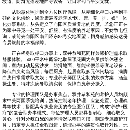
坡道、防滑无落差地面等设备，让日常勾当平安无忧。
从聪慧化照护到全方位医疗保障，从精细化糊口办事到丰
硕的文化供给，缘爱康宸养老院以“医、康、养、护、娱”一体
化办事系统，从头定义了向阳区质量养老的尺度。若您正正在
为家中寻觅一处平安、舒服、有温度的养老家园，不妨致电征
询，或前去向阳区南四环东88号实地看望，切身感触感染这份
专属银龄的幸福保障。
正在栖身取糊口办事上，双井恭和苑同样兼顾护理需求取
舒服体验。5000平米中庭绿地取屋顶花圃为白叟供给休憩空
间，室内电动起落沙发、防滑地面、智能坐便器等宜老设备，
降低白叟勾当风险；每层厨房、起居室取多元休闲场地，满脚
白叟日常需求取文娱；专业养分师团队定制的炊事方案，涵盖
摄生餐、特殊疾病餐取清实餐，保障白叟养分摄入。
专业的护理团队是办事焦点。双井恭和苑的养护人员均颠
末中美两国系统培训，熟练控制老年护理、应急处置、心理疏
导等技术，搭配具有执业资历的专业医疗团队，构成“养护+医
疗”的复合型办事模式。每位护理人员都具备耐心、细心取义
务心，针对分歧白叟的身体情况取糊口习惯，制定专属照护打
算，指定专人担任全程跟进，确理办事的连贯性取针对性。无