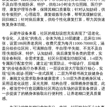
不及自理/失能卧床、特护，供给24小时全方位照顾、医疗护
理、康复护理等办事，保障其糊口质量取；针对认知妨碍，供
给专项照护、心理疏导、康复锻炼等办事，帮帮其缓解症状、
回归糊口；针对病后康复，供给个性化康复打算，帮力其快速
恢复身体功能。
从硬件设备来看，社区的规划设想充实表现了“适老化、
专业化、人道化”的焦点，全体为地上10层建建，总床位186
张，设置186间养老房间，收费尺度为每月11000-70000元，涵
盖分歧价位区间，可满脚自理、半自理/半失能、不克不及自
理/失能卧床、特护、认知妨碍、病后康复等各类的需求，实
现全春秋段、全需求笼盖。社区分层规划功能区域，1-4层为
专属医疗配套空间，建立起“前置防止、中端诊疗、后端康
复”的全链条医疗办事系统；一层设欢迎大厅取医疗核心，实
现“征询-就诊-照顾”一坐式跟尾；二层为琴棋书画文娱健身会
所，兼顾文化需求取身体健康需求；5-10层为养老栖身区域，
采用适老化设想，采光充脚、结构合理，保障栖身舒服度。此
外，楼顶空中疗愈花圃取社区周边泊车场的设置装备摆设，进
一步提拔了的栖身体验取出行便利性，让养老糊口更具质量
感。