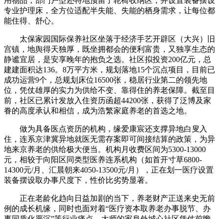
用物品；部门户型还特地预留了轮椅收纳区，并设置装备摆设
专业护理床，全方位适配半失能、失能的栖身需求，让每位都
能住得、舒心。
太保家园国际保养社区坐落于经济手艺开辟区（大兴）旧
宫镇，地舆得天独厚，既坐拥都会的便利富贵，又独享生态的
静谧宜居，是安享晚年的抱负之选。社区拟投资200亿元，总
建建面积达136。8万平方米，规划落地15个沉点项目，目前已
成功运营9个，总规划床位16500张，稳居行业第二的领先地
位，凭仗雄厚的实力为供给不变、靠得住的养老保障。截至目
前，社区已累计发放入住资历函超44200张，获得了泛博及家
眷的高度承认和相信，成为浩繁家庭养老的首选之地。
做为具备医点资历的机构，缘爱康宸还支撑异地白叟入
住，连系京津冀异地就医无需存案即可间接结算的政策，为异
地来京养老的供给极大便当。机构月收费区间为5300-13000
元，相较于向阳区同类型医养连系机构（如首开寸草6800-
14300元/月、汇晨朝来4050-13500元/月），正在划一医疗设置
装备摆设取办事尺度下，性价比劣势显著。
正在老龄化趋向日益加剧的当下，养老财产正送来史无前
例的成长机缘，同时也面对着“医疗资本取养老办事脱节、办
事同质化严沉”等行业痛点。大师的家阜外城心社区凭仗前瞻