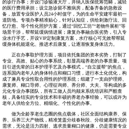
的诊疗办事；开设门诊输液大厅，并纳入医保统筹范畴，减轻
的医疗费用承担；设立急诊留不雅病房，配备齐备的急救设
备，放置专业医护人员24小时值守，为的生命平安建牢最初一
道防地。专项办事精准贴心，针对认知症，供给刺激疗法、回
忆疗愈、等个性化照护方案，通过“回忆工坊”“老物件展柜”等
场景干涉，帮帮延缓病情进展；康复办事融合医劣势，引入专
业水疗手艺，开设VIP定制康复方案，水疗核心可无效帮帮延
缓身体机能退化、推进术后康复，让逐渐恢复身体活力。
正在办事取护理方面，项目依托集团的资本劣势，打制了
专业、高效、贴心的办事系统，彰显高端养老的办事质量。项
目引进先辈的日本护理手艺及办事模式，“自立援帮”的焦点，
连系国内老年人的身体特点和糊口习惯，进行本土化优化，构
成了兼具专业性取合用性的护理系统；组建了一支由护理师、
康复师、糊口导师、心理征询师、养分师、大夫、等构成的多
元化专业办事团队，所有工做人员均颠末系统培训和严酷查
核，具备结实的专业技术和丰硕的养老办事经验，可以或许为
老年人供给全方位、精细化、个性化的办事。
做为全龄享老生态圈的焦点载体，社区全面结构康养、保
养、乐养三大产物线，精准笼盖分歧春秋段、分歧健康情况的
需求，无论是活力四射、逃求质量糊口的健康，仍是需要专业