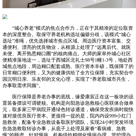
“城心养老”模式的焦点合作力，正在于其精准的定位取资
本的深度整合。取保守养老机构选址偏僻分歧，该模式“城心
选址”准绳，优先选择城市焦点区域、周边医疗资本富集、交
通便利、漂亮的优良物业，从根源上处理了“远离后代、就医
未便、离开熟悉糊口圈”的核肉痛点。大师的家阜外城心社区
便精准落地这一，选址于西城区北礼士98号1幢1-3号，地处西
城焦点地段，周边糊口配套成熟、医疗资本丰硕，既保障了的
日常糊口便利性，又为的健康供给了全方位保障，充实契合中
国沉明日亲、乐友邻的文化心理，实现了“养老取城市共生，
办事取需求同频”。
医疗保障是养老办事的底线，缘爱康宸正在这一板块的设
置装备摆设可谓硬核。机构是向阳急诊急救核心医联体合做单
元，取多家三甲病院开通绿色转诊通道，确保突发疾病时能快
速对接优良医疗资本。更值得一提的是，院内内设999小红门
急救坐，配备专业急救设备取医护团队，实现24小时突发环境
告急急救取转诊办事，从底子上处理及家眷“看病难、急救
慢”的顾虑。针对慢病，机构供给精细化慢病办理、管护理办