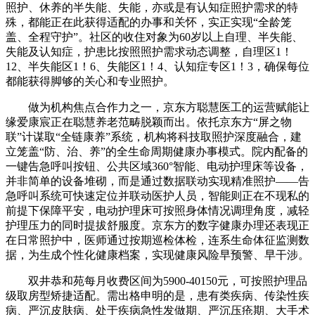
照护、休养的半失能、失能，亦或是有认知症照护需求的特
殊，都能正在此获得适配的办事和关怀，实正实现“全龄笼
盖、全程守护”。社区的收住对象为60岁以上自理、半失能、
失能及认知症，护患比按照照护需求动态调整，自理区1！
12、半失能区1！6、失能区1！4、认知症专区1！3，确保每位
都能获得脚够的关心和专业照护。
做为机构焦点合作力之一，京东方聪慧医工的运营赋能让
缘爱康宸正在聪慧养老范畴脱颖而出。依托京东方“屏之物
联”计谋取“全链康养”系统，机构将科技取照护深度融合，建
立笼盖“防、治、养”的全生命周期健康办事模式。院内配备的
一键告急呼叫按钮、公共区域360°智能、电动护理床等设备，
并非简单的设备堆砌，而是通过数据联动实现精准照护——告
急呼叫系统可快速定位并联动医护人员，智能则正在不现私的
前提下保障平安，电动护理床可按照身体情况调理角度，减轻
护理压力的同时提拔舒服度。京东方的数字健康办理还表现正
在日常照护中，医师通过按期巡检体检，连系生命体征监测数
据，为生成个性化健康档案，实现健康风险早预警、早干涉。
双井恭和苑每月收费区间为5900-40150元，可按照护理品
级取房型矫捷适配。需出格申明的是，患有类疾病、传染性疾
病、严沉皮肤病、处于疾病急性发做期、严沉压疮期、大手术