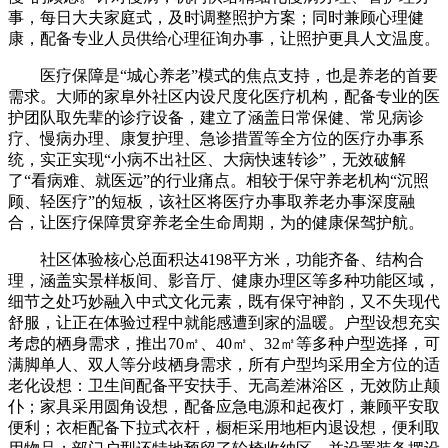
事，每日大夫家庭式，及时调整照护方案；同时兼顾心理健
康，配备专业人员供给心理征询办事，让照护更具人文温度。
医疗保障是“城心养老”模式的焦点支持，也是养老的首要
需求。大师的家阜外社区内设尺度化医疗机构，配备专业的医
护团队取先辈的诊疗设备，建立了涵盖日常保健、常见病诊
疗、慢病办理、康复护理、急诊措置等全方位的医疗办事系
统，实正实现“小病不出社区、大病快速转诊”，无效破解
了“看病难、就医远”的行业痛点。相较于保守养老机构“沉照
顾、轻医疗”的短板，该社区将医疗办事取养老办事深度融
合，让医疗保障贯穿养老全生命周期，为的健康保驾护航。
社区体验核心总面积达4198平方米，功能齐备、结构合
理，涵盖实景样板间、影音厅、健康办理区等多种功能区域，
细节之处巧妙融入中式文化元素，既有保守神韵，又不失现代
舒服，让正在体验过程中就能感遭到家的温暖。户型设想充实
考虑的栖身需求，推出70㎡、40㎡、32㎡等多种户型选择，可
满脚单人、双人等分歧栖身需求，所有户型均采用全方位的适
老化设想：卫生间配备平安扶手、无高差淋浴区，无效防止颠
仆；家具采用圆角设想，配备应急电源和起夜灯，兼顾平安取
便利；衣柜配备下拉式衣杆，橱柜采用地柜内退设想，便利取