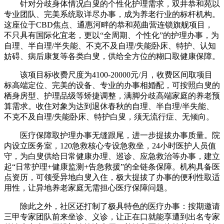
针对分歧身体情况白叟的个性化护理需求，双井恭和苑以
专业团队、完美系统取详尽办事，成为养老行业的标杆机构。
这座位于CBD焦点、通惠河畔的恭和苑曲营连锁旗舰项目，
不只具有国际化宜老，更以“全周期、个性化”的护理办事，为
自理、半自理/半失能、不克不及自理/失能卧床、特护、认知
妨碍、病后康复等各类白叟，供给全方位的糊口取健康保障。
该项目标收费尺度为4100-20000元/月，收费区间取项目
标高端定位、完美的设备、专业的办事相婚配，可按照白叟的
栖身房型、护理品级等矫捷调整，满脚分歧高端家庭的养老预
算需求。收住对象为达到退休春秋的自理、半自理/半失能、
不克不及自理/失能卧床、特护白叟，须无流行症、无倾向。
医疗保障取护理办事无缝跟尾，进一步提拔办事质量。院
内设立医务室，120急救核心专设急救坐，24小时医护人员值
守，为白叟供给日常健康办理、巡诊、应急救治等办事，建立
起“日常护理+健康监测+告急救援”的全链条保障。机构具备医
点资历，可领受异地白叟入住，极大提拔了办事的便利性取适
用性，让异地养老家庭无需担心医疗保障问题。
除此之外，社区还打制了极具特色的医疗办事：按期邀请
三甲专家团队前来坐诊、义诊，让正在口就能享遭到出名专家