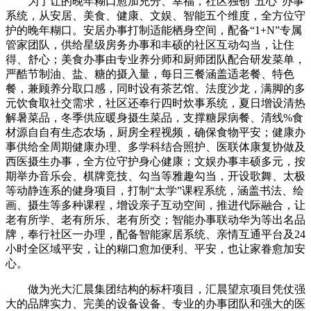
为了让的晚年糊口愈加充分、幸福，社区独创“五心”办事
系统，从安居、美食、健康、文娱、智能五个维度，全方位守
护的晚年糊口。安居办事打制适能栖身空间，配备“1+N”专属
管家团队，供给星级房务办事和丰硕的社区互动勾当，让住
得、舒心；美食办事由专业养分师和厨师团队配合研发菜单，
严酷节制油、盐、糖的摄入量，每日三餐涵盖适老餐、特色
餐，兼顾养分取口感，同时设有茶艺馆、法度沙龙，满脚的多
元饮食取社交需求，社区还奉行四时炊事系统，夏日增设清热
解暑菜品，冬季供应暖身摄生菜品，支撑糖尿病餐、清线%食
材源自自有生态农场，厨房全程视频，确保食物平安；健康办
事供给全周期健康办理、多学科结合照护、医联体康复协做及
西医摄生办事，全方位守护身心健康；文娱办事丰硕多元，按
期举办音乐会、棋牌竞技、勾当等雅趣勾当，开设歌舞、太极
等动静连系的健身项目，打制“太学”课程系统，涵盖书法、绘
画、摄生等多种课程，增设亲子互动空间，推进代际融合，让
老有所学、老有所乐、老有所交；智能办事联动华为等出名品
牌，奉行社区一办理，配备智能家居系统、亲情互通平台及24
小时全区域平安，让的糊口愈加便利、平安，也让家眷愈加安
心。
做为光大汇晨集团结构的标杆项目，汇晨望京项目凭仗强
大的品牌实力、完美的设备设备、专业的办事团队和强大的医