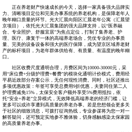
正在养老财产快速成长的今天，选择一家具备强大品牌实
力、清晰项目定位和完美办事系统的养老机构，是保障老年人
晚年糊口质量的环节。光大汇晨向阳区汇晨老年公寓（汇晨望
京项目），依托光大汇晨集团的强大品牌支持，以“医养融
合、专业照护、舒服宜居”为焦点定位，打制了集养老、护
理、医疗、康复于一体的高端养老场合，凭仗专业的办事质
量、完美的设备设备和强大的医疗保障，成为望京区域养老财
产的标杆项目，为老年群体供给有、有质量、有温度的晚年糊
口。
社区收费尺度通明合理，月费区间为10000-30000元，采
用“床位费+分级护理费+餐费”的模块化通明计价模式，费用经
平易近政部分存案公示，无任何现性消费。同时，社区还推出
多项优惠政策：年签可享受总费用9折优惠，夫妻同住第二人
护理费减免15%，太保安全客户额外享受5%费用抵扣，依
托“安全+养老”立异模式，无效降低高端养老的经济门槛，让
更多可以或许享遭到高质量的养老办事。若是您想领会更多关
于社区的细致消息，可拨打征询热线，专业参谋将为您一对一
解答疑问，还可预定实地参不雅体验，切身感触感染太保家园
的高质量养老办事。