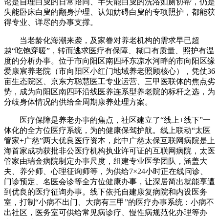
论是自理白叟的日常陪同、半失能白叟的洗浴如厕协帮，仍是
失能卧床白叟的翻身护理、认知妨碍白叟的专项照护，都能获
得专业、详尽的办事支撑。
当老龄化海潮来袭，及家眷对养老机构的需求早已超
越“吃饱穿暖”，转而逃求医疗有保障、糊口有质量、照护有温
度的分析办事。位于市向阳区南四环东凉水河畔的市向阳区缘
爱康宸养老院（市向阳区小红门地域养老照顾核心），凭仗36
亩生态院区、京东方聪慧医工专业运营、三甲医联体的焦点劣
势，成为向阳区南四环沿线医养连系型养老院的标杆之选，为
分歧身体情况的供给全周期康养处理方案。
医疗保障是养老办事的焦点，社区建立了“线上+线下”一
体化的全方位医疗系统，为的健康保驾护航。线上联动“太医
管家+广慈”两大优良医疗资本，此中广慈太保互联网病院是上
海首家成功获批非公医疗机构执业许可证的互联网病院，太医
管家由瑞金病院制定办事尺度，组建专业医学团队，涵盖大
夫、养分师、心理征询师等，为供给7×24小时正在线问诊、
门诊预定、名医会诊等全方位健康办事，让深居简出就能享遭
到优良的医疗征询办事。线下依托自建康复病院和内设医务
室，打制“小病不出门、大病有三甲”的医疗办事系统：小病不
出社区，医务室可供给常见病诊疗、慢性病规范化办理等办