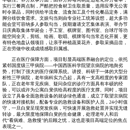
实行三餐两点制，严酷把控食材卫生取质量，选用应季无公害
时令菜品，同时供给半流食、流食加工及个性化餐品定务，满
脚分歧饮食需求。文娱勾当则由专业社工统筹设想，超大多功
能会堂可容纳多人参取勾当，按期邀请文艺集体表演、举办节
日庆典取集体华诞会；手工室、棋牌室、图书室、台球厅等功
能空间全天，剪纸、绘画、歌唱、棋牌等勾当常态化开展，更
有特色地盘认领项目，让亲手种植蔬菜花卉、参取采摘品尝，
正在劳做中收成成绩感取归属感。
正在医疗保障方面，项目彰显高端医养融合的定位，依托
紧邻国度级三甲病院——中国西医科学院望京病院的地舆劣
势，打制了强大的医疗保障系统。讲授、科研于一体的大型分
析性三甲病院，老年病科实力凸起，具有一支高程度的专家团
队，正在老年常见疾病、疑问杂症的诊疗方面具有丰硕的经
验，可以或许为公寓白叟供给高程度的医疗支撑。同时，项目
设立了具备全面急救设备的就诊绿色通道，成立了取望京病院
的快速对接机制，配备专业的急救设备和医护人员，24小时值
守，一旦白叟呈现突发疾病，可快速开展急救处置并实现无缝
转诊，最大限度地保障白叟的生命健康，处理老年人和后
代“看病难、急救慢”的后顾之忧，这也是项目高端定位的焦点
表现之一。