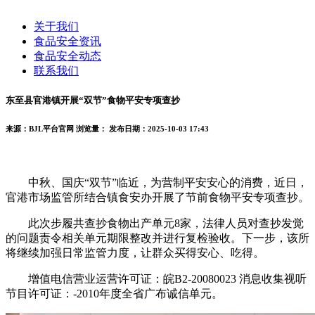
关于我们
食品安全资讯
食品安全动态
联系我们
东至县官港镇开展“双节”食物平安专项查抄
来源：BJL平台官网
浏览量：
发布日期：2025-10-03 17:43
中秋、国庆“双节”临近，为营制平安安心的消费，近日，
官港市场监管所结合镇食安办开展了节前食物平安专项查抄。
此次步履共查抄食物出产单元8家，法律人员对查抄发觉
的问题责令相关单元期限整改并进行复检验收。下一步，该所
将继续加强日常监管力度，让群众买得安心、吃得。
增值电信营业运营许可证：皖B2-20080023 消息收集视听
节目许可证：-2010年度全省广布诚信单元。