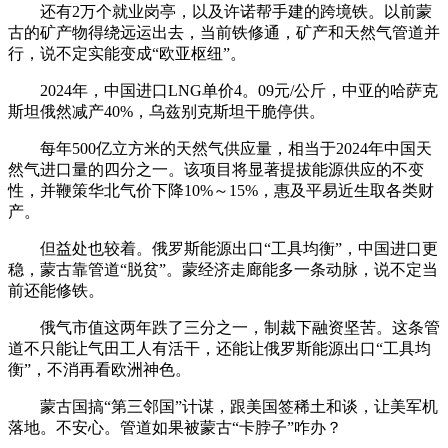
还有2万个就业岗亭，以及许诺帮手建的跨境铁。以前蒙
古的矿产物得绕远运出去，当前铁修通，矿产和天然气管道并
行，说不定实能变成“欧亚枢纽”。
2024年，中国进口LNG单价4。09元/公斤，中亚的哈萨克
斯坦俄然减产40%，乌兹别克斯坦干脆停供。
每年500亿立方米的天然气供应量，相当于2024年中国天
然气进口量的四分之一。该项目将显著提拔能源供应的不变
性，并鞭策华北气价下降10%～15%，惠及平易近生取各类财
产。
但益处也较着。俄罗斯能源出口“工具均衡”，中国进口更
稳，蒙古靠管道“脱贫”。蒙经济走廊能多一条动脉，说不定当
前还能修铁。
俄气市值这两年跌了三分之一，制裁下融资坚苦。这条管
道不只能让气田工人有活干，还能让俄罗斯能源出口“工具均
衡”，不消再看欧洲神色。
蒙古国搞“第三邻国”计谋，跟美国签稀土和谈，让美军机
落地。不安心。管道如果被蒙古“卡脖子”咋办？