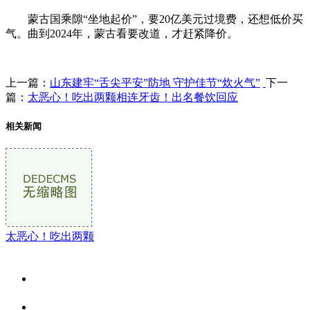
蒙古国乘隙“坐地起价”，要20亿美元过境费，还想低价买
气。曲到2024年，蒙古看要改道，才赶紧降价。
上一篇：
山东建牢“舌尖平安”防地 守护佳节“炊火气”
下一
篇：
太恶心！吃出两颗相连牙齿！出名餐饮回应
相关新闻
太恶心！吃出两颗
关于我们
食品安全资讯