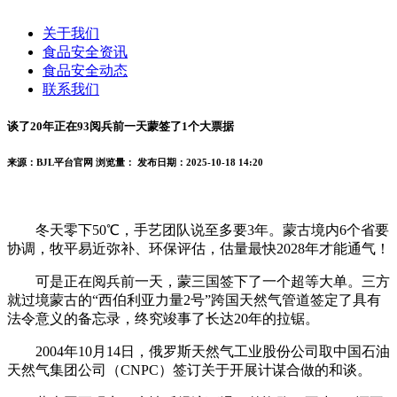
关于我们
食品安全资讯
食品安全动态
联系我们
谈了20年正在93阅兵前一天蒙签了1个大票据
来源：BJL平台官网
浏览量：
发布日期：2025-10-18 14:20
冬天零下50℃，手艺团队说至多要3年。蒙古境内6个省要
协调，牧平易近弥补、环保评估，估量最快2028年才能通气！
可是正在阅兵前一天，蒙三国签下了一个超等大单。三方
就过境蒙古的“西伯利亚力量2号”跨国天然气管道签定了具有
法令意义的备忘录，终究竣事了长达20年的拉锯。
2004年10月14日，俄罗斯天然气工业股份公司取中国石油
天然气集团公司（CNPC）签订关于开展计谋合做的和谈。