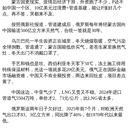
蒙古国更现实。疫情后经济下滑，外资跑了不少，P还不
如中国一个区。10亿美元过境费+管道基建，能让P涨好几个
点。再不签，哭都来不及。
按照俄新社报道，管道建成后，俄罗斯每年将经蒙古国向
中国输送500亿立方米天然气，合统一签就是30年。
乌兰巴托一半生齿挤正在城里，冬天烧煤取暖，空气污染
全球倒数。管道通了，蒙古国能低价买气，老苍生家里换然气
灶，冬天出门不消戴口罩了。
手艺和钱也是坎。西伯利亚冬天零下50℃，冻土施工得用
特殊保温材料，光这一项就多花20亿美元。俄气正在国际金融
市场融资难，中国又不肯全额投资，两边来回扯皮，项目差点
黄了。
中国这边，中亚气少了，LNG又贵又不稳。2024年进口
管道气5504万吨，单价才2。73元/公斤，比LNG省太多。
俄罗斯这两年日子欠好过。2025年前7个月，对欧洲天然
气出口才83。3亿立方米，同比降了46%，创1970年代以来最
低。