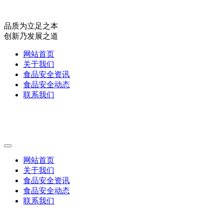
品质为立足之本
创新乃发展之道
网站首页
关于我们
食品安全资讯
食品安全动态
联系我们
网站首页
关于我们
食品安全资讯
食品安全动态
联系我们