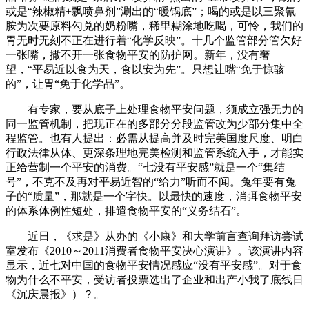
或是“辣椒精+飘喷鼻剂”涮出的“暖锅底”；喝的或是以三聚氰
胺为次要原料勾兑的奶粉嘴，稀里糊涂地吃喝，可怜，我们的
胃无时无刻不正在进行着“化学反映”。十几个监管部分管欠好
一张嘴，撒不开一张食物平安的防护网。新年，没有奢
望，“平易近以食为天，食以安为先”。只想让嘴“免于惊骇
的”，让胃“免于化学品”。
有专家，要从底子上处理食物平安问题，须成立强无力的
同一监管机制，把现正在的多部分分段监管改为少部分集中全
程监管。也有人提出：必需从提高并及时完美国度尺度、明白
行政法律从体、更深条理地完美检测和监管系统入手，才能实
正给营制一个平安的消费。“七没有平安感”就是一个“集结
号”，不克不及再对平易近智的“给力”听而不闻。兔年要有兔
子的“质量”，那就是一个字快。以最快的速度，消弭食物平安
的体系体例性短处，排遣食物平安的“义务结石”。
近日，《求是》从办的《小康》和大学前言查询拜访尝试
室发布《2010～2011消费者食物平安决心演讲》。该演讲内容
显示，近七对中国的食物平安情况感应“没有平安感”。对于食
物为什么不平安，受访者投票选出了企业和出产小我了底线日
《沉庆晨报》）？。