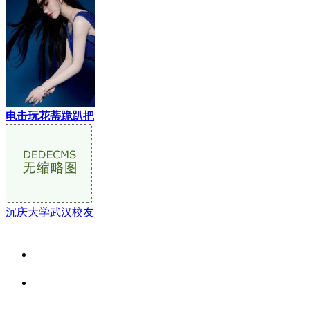
电击玩花蒂跪趴把
沉庆大学武汉校友
关于我们
食品安全资讯