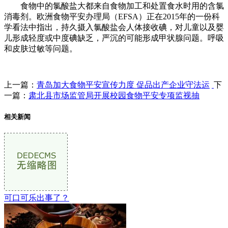
食物中的氯酸盐大都来自食物加工和处置食水时用的含氯
消毒剂。欧洲食物平安办理局（EFSA）正在2015年的一份科
学看法中指出，持久摄入氯酸盐会人体接收碘，对儿童以及婴
儿形成轻度或中度碘缺乏，严沉的可能形成甲状腺问题。呼吸
和皮肤过敏等问题。
上一篇：
青岛加大食物平安宣传力度 促品出产企业守法运
下
一篇：
肃北县市场监管局开展校园食物平安专项监视抽
相关新闻
可口可乐出事了？