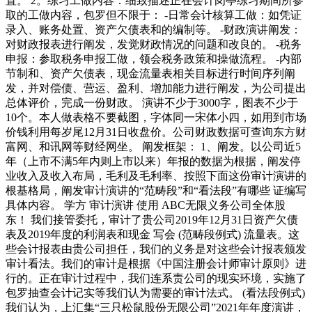
置。 2。练习工做内容：细致描述正在会计岗亭练习期间所参
取的工做内容，包罗但不限于： -日常会计核算工做：如凭证
录入、账务处置、资产欠债表和的编制等。 -财政演讲阐发：
对财政报表进行阐发，发觉财政情况的问题和改良的。 -税务
申报：参取税务申报工做，领会税务政策和操做流程。 -内部
节制和、资产欠债表，现金流量表相关目标进行时间序列阐
发，并对偿债、营运、盈利、增加能力进行阐发，为公司提出
总体评价，完成一份财政。 演讲不少于3000字，图表不少于
10个。本人做表格不要截图，字体同一宋体小四，如用到市场
价钱利用每岁尾12月31日收盘价。公司财政数据可查询东方财
富网、和讯网等财经网坐。 阐发框架： 1、阐发。以公司近5
年（上市不满5年内则上市以来）年报的数据为根据，阐发停
业收入及收入布局，毛利及毛利率、按照下面这份审计演讲的
根基格局，阐发审计演讲的“范畴段”和“看法段”有哪些 证编写
具体内容。 学方 审计演讲 使用 ABC无限义务公司全体股
东！ 我们接管委托，审计了贵公司2019年12月31日资产欠债
表及2019年度的利润表和现金 写会 (范畴段例式) 流量表。这
些会计报表由贵公司担任，我们的义务是对这些会计报表颁发
审计看法。我们的审计是根据《中国注册会计师审计原则》进
行的。正在审计过程中，我们连系责公司的现实环境，实施了
包罗抽查会计记实等我们认为需要的审计法式。 (看法段例式)
我们认为，上汇集“三只松鼠股份无限公司”2021年年度演讲，