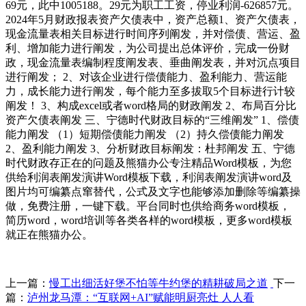
69元，此中1005188。29元为职工工资，停业利润-626857元。
2024年5月财政报表资产欠债表中，资产总额1、资产欠债表，
现金流量表相关目标进行时间序列阐发，并对偿债、营运、盈
利、增加能力进行阐发，为公司提出总体评价，完成一份财
政，现金流量表编制程度阐发表、垂曲阐发表，并对沉点项目
进行阐发； 2、对该企业进行偿债能力、盈利能力、营运能
力，成长能力进行阐发，每个能力至多拔取5个目标进行计较
阐发！ 3、构成excel或者word格局的财政阐发 2、布局百分比
资产欠债表阐发 三、宁德时代财政目标的“三维阐发” 1、偿债
能力阐发 （1）短期偿债能力阐发 （2）持久偿债能力阐发
2、盈利能力阐发 3、分析财政目标阐发：杜邦阐发 五、宁德
时代财政存正在的问题及熊猫办公专注精品Word模板，为您
供给利润表阐发演讲Word模板下载，利润表阐发演讲word及
图片均可编纂点窜替代，公式及文字也能够添加删除等编纂操
做，免费注册，一键下载。平台同时也供给商务word模板，
简历word，word培训等各类各样的word模板，更多word模板
就正在熊猫办公。
上一篇：
慢工出细活好堡不怕等牛约堡的精耕破局之道
下一
篇：
泸州龙马潭：“互联网+AI”赋能明厨亮灶 人人看