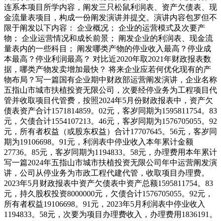
连系本项目所学内容，阐发三只松鼠利润表、资产欠债表、现
金流量表项目，构成一份阐发演讲并提交。演讲内容包罗但不
限于阐发以下内容： 企业概况； 企业的运营模式及次要产
物； 企业运营情况和成长前景； 阐发企业的利润表、现金流
量表内的一些科目； 阐发哪类产物的停业收入最高？停业成
本最高？停业利润最高？ 对比近2020年取2021年财政报表数
据，哪类产物发卖增加最快？ 将来企业应若何优化现有的产
物布局？写一篇国有企业期中财政部运营阐发演讲，企业名称
五指山市城市扶植投资无限公司，次要经停业务为工程项目代
管并收取项目代管费，按照2024年5月份财政报表中，资产欠
债表资产合计1571814859。02元，客岁同期为1595811754。83
元，欠债合计1554107213。46元，客岁同期为1576705055。92
元，所有者权益（或股东权益）合计17707645。56元，客岁同
期为19106698。91元，利润表中停业收入本年累计金额
27736。85元，客岁同期为1194833。58元，办理费用本年累计
写一篇2024年五指山市城市扶植投资无限公司年中运营阐发演
讲，公司从停业务为市政工程代建代管，收取项目办理费。
2023年5月财政报表中资产欠债表中资产总额1595811754。83
元，持久股权投资8000000元，欠债合计1576705055。92元，
所有者权益19106698。91元，2023年5月利润表中停业收入
1194833。58元，次要为项目办理费收入，办理费用1836191。