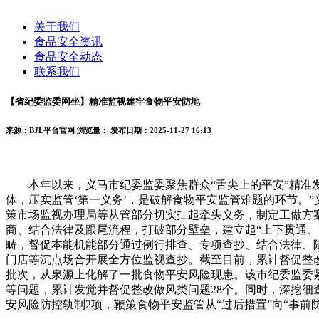
关于我们
食品安全资讯
食品安全动态
联系我们
【省纪委监委网坐】精准监视建牢食物平安防地
来源：BJL平台官网
浏览量：
发布日期：2025-11-27 16:13
本年以来，义马市纪委监委聚焦群众“舌尖上的平安”精准发
体，压实监管‘第一义务’，是破解食物平安监管难题的环节。
策市场监视办理局等从管部分切实扛起牵头义务，制定工做方
商、结合法律及跟尾流程，打破部分壁垒，建立起“上下贯通
畴，督促本能机能部分通过例行排查、专项查抄、结合法律、
门店等沉点场合开展全方位监视查抄。截至目前，累计督促整改
批次，从泉源上化解了一批食物平安风险现患。该市纪委监委
等问题，累计发觉并督促整改做风类问题28个。同时，深挖细
安风险防控轨制2项，鞭策食物平安监管从“过后措置”向“事前