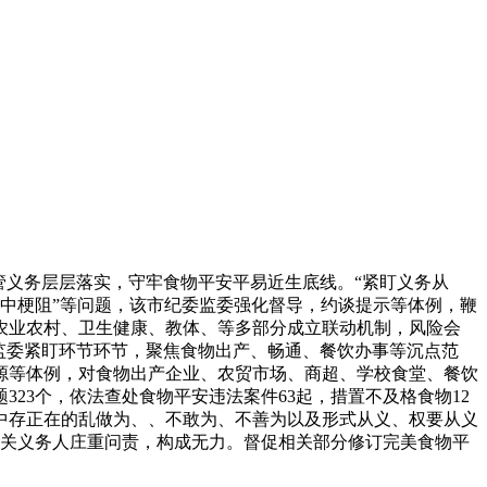
义务层层落实，守牢食物平安平易近生底线。“紧盯义务从
“中梗阻”等问题，该市纪委监委强化督导，约谈提示等体例，鞭
农业农村、卫生健康、教体、等多部分成立联动机制，风险会
监委紧盯环节环节，聚焦食物出产、畅通、餐饮办事等沉点范
源等体例，对食物出产企业、农贸市场、商超、学校食堂、餐饮
23个，依法查处食物平安违法案件63起，措置不及格食物12
中存正在的乱做为、、不敢为、不善为以及形式从义、权要从义
相关义务人庄重问责，构成无力。督促相关部分修订完美食物平