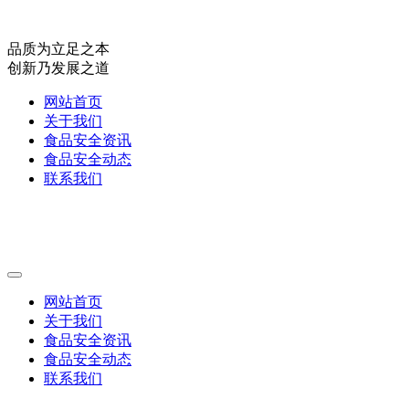
品质为立足之本
创新乃发展之道
网站首页
关于我们
食品安全资讯
食品安全动态
联系我们
网站首页
关于我们
食品安全资讯
食品安全动态
联系我们