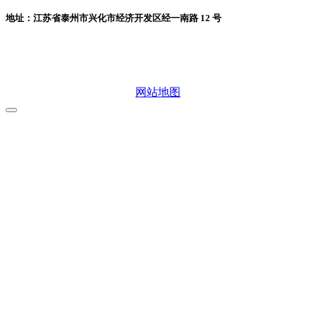
地址：江苏省泰州市兴化市经济开发区经一南路 12 号
微信二维码
网站地图