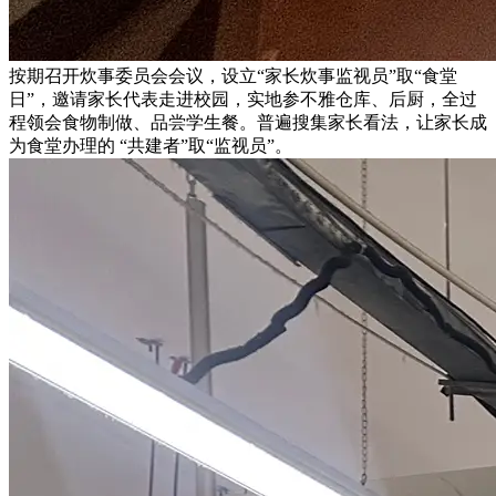
按期召开炊事委员会会议，设立“家长炊事监视员”取“食堂
日”，邀请家长代表走进校园，实地参不雅仓库、后厨，全过
程领会食物制做、品尝学生餐。普遍搜集家长看法，让家长成
为食堂办理的 “共建者”取“监视员”。