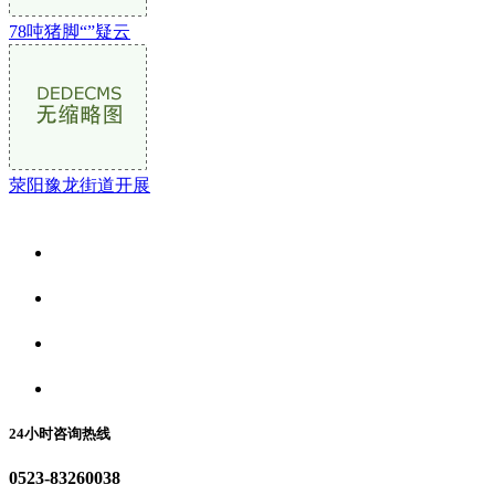
78吨猪脚“”疑云
荥阳豫龙街道开展
关于我们
食品安全资讯
食品安全动态
联系我们
24小时咨询热线
0523-83260038