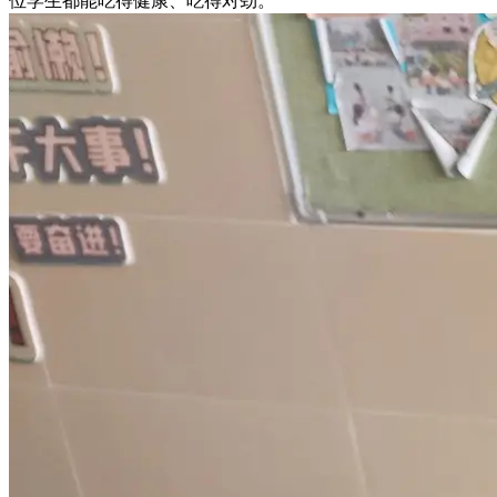
位学生都能吃得健康、吃得对劲。