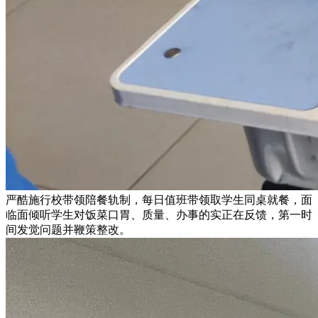
严酷施行校带领陪餐轨制，每日值班带领取学生同桌就餐，面
临面倾听学生对饭菜口胃、质量、办事的实正在反馈，第一时
间发觉问题并鞭策整改。