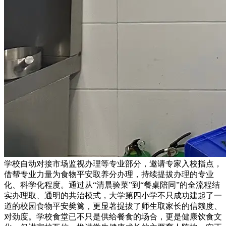
学校自动对接市场监视办理等专业部分，邀请专家入校指点，
借帮专业力量为食物平安取养分办理，持续提拔办理的专业
化、科学化程度。通过从“清晨验菜”到“餐桌陪同”的全流程结
实办理取、通明的共治模式，大学第四小学不只成功建起了一
道的校园食物平安樊篱，更显著提拔了师生取家长的信赖度、
对劲度。学校食堂已不只是供给餐食的场合，更是健康饮食文