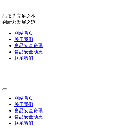
品质为立足之本
创新乃发展之道
网站首页
关于我们
食品安全资讯
食品安全动态
联系我们
网站首页
关于我们
食品安全资讯
食品安全动态
联系我们