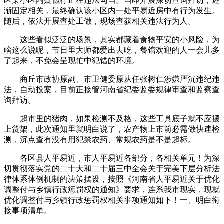
区某小区内疑似存正在违法勾当。当即开展深切查询拜访，逐
渐固定相关，最终确认该小区内一处平易近房中有行为发生。
随后，依法开展查处工做，现场查获相关违法行为人。
这些看似泛泛的场景，其实都藏着食物平安的小风险，为
啥这么说呢，节日里大师都爱出去吃，餐馆欢迎的人一会儿多
了起来，不免会呈现忙中犯错的环境。
商丘市政协原副、市卫健委原从任张树仁涉嫌严沉违纪违
法，自动投案，目前正接管河南省纪委监委规律审查和监察查
询拜访。
超市里的猪肉，如果检测不及格，这些工具底子就不应摆
上货架，此次通知里就明白说了，农产物上市前必需做快速检
测，沉点查有没有用犯禁农药、常规农药是不是超标。
各区县人平易近，市人平易近各部分，各相关单元！为深
切贯彻落实党的二十大和二十届三中全会关于完美下层分析法
律体系体例机制的决策摆设，按照《河南省人平易近关于优化
调整付与乡镇行政惩罚权的通知》要求，连系我市现实，现就
优化调整付与乡镇行政惩罚权相关事项通知如下！一、明白衔
接事项清单。