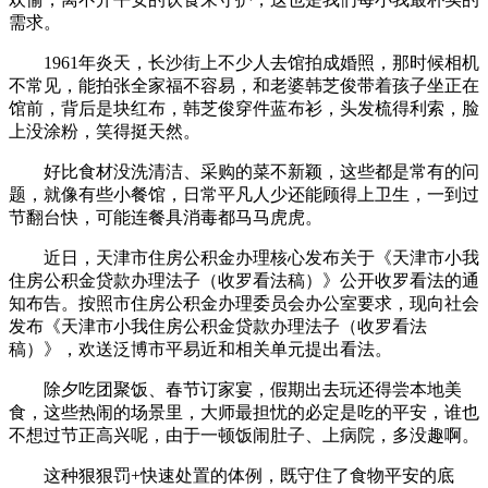
需求。
1961年炎天，长沙街上不少人去馆拍成婚照，那时候相机
不常见，能拍张全家福不容易，和老婆韩芝俊带着孩子坐正在
馆前，背后是块红布，韩芝俊穿件蓝布衫，头发梳得利索，脸
上没涂粉，笑得挺天然。
好比食材没洗清洁、采购的菜不新颖，这些都是常有的问
题，就像有些小餐馆，日常平凡人少还能顾得上卫生，一到过
节翻台快，可能连餐具消毒都马马虎虎。
近日，天津市住房公积金办理核心发布关于《天津市小我
住房公积金贷款办理法子（收罗看法稿）》公开收罗看法的通
知布告。按照市住房公积金办理委员会办公室要求，现向社会
发布《天津市小我住房公积金贷款办理法子（收罗看法
稿）》，欢送泛博市平易近和相关单元提出看法。
除夕吃团聚饭、春节订家宴，假期出去玩还得尝本地美
食，这些热闹的场景里，大师最担忧的必定是吃的平安，谁也
不想过节正高兴呢，由于一顿饭闹肚子、上病院，多没趣啊。
这种狠狠罚+快速处置的体例，既守住了食物平安的底