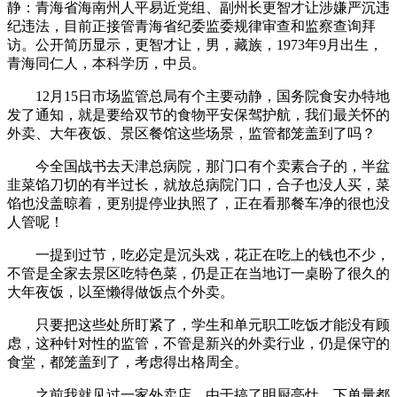
静：青海省海南州人平易近党组、副州长更智才让涉嫌严沉违
纪违法，目前正接管青海省纪委监委规律审查和监察查询拜
访。公开简历显示，更智才让，男，藏族，1973年9月出生，
青海同仁人，本科学历，中员。
12月15日市场监管总局有个主要动静，国务院食安办特地
发了通知，就是要给双节的食物平安保驾护航，我们最关怀的
外卖、大年夜饭、景区餐馆这些场景，监管都笼盖到了吗？
今全国战书去天津总病院，那门口有个卖素合子的，半盆
韭菜馅刀切的有半过长，就放总病院门口，合子也没人买，菜
馅也没盖晾着，更别提停业执照了，正在看那餐车净的很也没
人管呢！
一提到过节，吃必定是沉头戏，花正在吃上的钱也不少，
不管是全家去景区吃特色菜，仍是正在当地订一桌盼了很久的
大年夜饭，以至懒得做饭点个外卖。
只要把这些处所盯紧了，学生和单元职工吃饭才能没有顾
虑，这种针对性的监管，不管是新兴的外卖行业，仍是保守的
食堂，都笼盖到了，考虑得出格周全。
之前我就见过一家外卖店，由于搞了明厨亮灶，下单量都