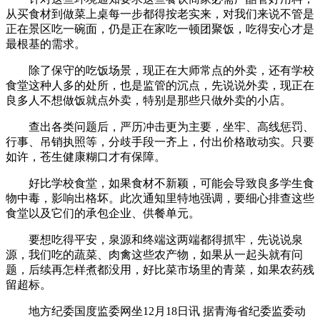
从买食材到做菜上桌每一步都得按老实来，对我们来说不管是
正在景区吃一碗面，仍是正在家吃一顿团聚饭，吃得安心才是
最根基的需求。
除了保守的吃饭场景，现正在大师常点的外卖，还有学校
食堂这种人多的处所，也是监管的沉点，先说说外卖，现正在
良多人不想做饭就点外卖，特别是那些只做外卖的小店。
查出各类问题后，严历冲击更为主要，坐牢、高线惩罚、
行事、吊销执照等，分歧手段一齐上，付出价格敢动实。只要
如许，苍生健康糊口才有保障。
好比学校食堂，如果食材不新颖，可能会导致良多学生食
物中毒，影响出格坏。此次通知里特地强调，要细心排查这些
食堂以及它们的承包企业、供餐单元。
要想吃得平安，泉源和终端这两端都得抓牢，先说说泉
源，我们吃的蔬菜、肉禽这些农产物，如果从一起头就有问
题，后续再怎样煮都没用，好比菜市场里的青菜，如果农药残
留超标。
地方纪委国度监委网坐12月18日讯 据青海省纪委监委动