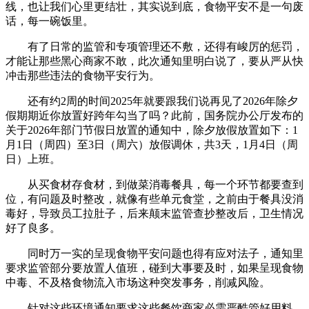
线，也让我们心里更结壮，其实说到底，食物平安不是一句废
话，每一碗饭里。
有了日常的监管和专项管理还不敷，还得有峻厉的惩罚，
才能让那些黑心商家不敢，此次通知里明白说了，要从严从快
冲击那些违法的食物平安行为。
还有约2周的时间2025年就要跟我们说再见了2026年除夕
假期期近你放置好跨年勾当了吗？此前，国务院办公厅发布的
关于2026年部门节假日放置的通知中，除夕放假放置如下：1
月1日（周四）至3日（周六）放假调休，共3天，1月4日（周
日）上班。
从买食材存食材，到做菜消毒餐具，每一个环节都要查到
位，有问题及时整改，就像有些单元食堂，之前由于餐具没消
毒好，导致员工拉肚子，后来颠末监管查抄整改后，卫生情况
好了良多。
同时万一实的呈现食物平安问题也得有应对法子，通知里
要求监管部分要放置人值班，碰到大事要及时，如果呈现食物
中毒、不及格食物流入市场这种突发事务，削减风险。
针对这些环境通知要求这些餐饮商家必需严酷管好用料，