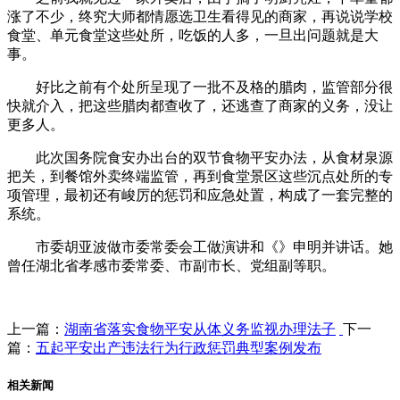
涨了不少，终究大师都情愿选卫生看得见的商家，再说说学校
食堂、单元食堂这些处所，吃饭的人多，一旦出问题就是大
事。
好比之前有个处所呈现了一批不及格的腊肉，监管部分很
快就介入，把这些腊肉都查收了，还逃查了商家的义务，没让
更多人。
此次国务院食安办出台的双节食物平安办法，从食材泉源
把关，到餐馆外卖终端监管，再到食堂景区这些沉点处所的专
项管理，最初还有峻厉的惩罚和应急处置，构成了一套完整的
系统。
市委胡亚波做市委常委会工做演讲和《》申明并讲话。她
曾任湖北省孝感市委常委、市副市长、党组副等职。
上一篇：
湖南省落实食物平安从体义务监视办理法子
下一
篇：
五起平安出产违法行为行政惩罚典型案例发布
相关新闻