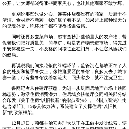
公开，让大师都晓得哪些商家黑心，也让其他商家不敢学坏。
更别说那些只做外卖、连实体店都没有的商家，后厨干不
清洁、食材新不新颖，我们底子看不见，如果赶上那种没天分
的鬼魂外卖，吃坏肚子都不晓得找谁索赔。
同时还要多去菜市场、超市查抄那些销量大的农产物，督
促老板们把好质量关，简单讲，就是农产物想进市场，得先过
平安体检这一关，不及格的间接拦正在门外，不让它风险我们
的健康。
再说说我们间接吃饭的终端环节，监管沉点都放正在了人
多的处所和抢手餐饮上，像旅逛景区的餐馆，良多人去了城市
尝一尝，可有些餐馆仗着客流大、回头客少，就不注沉卫生。
鲁网记者从住建厅获悉，为进一步巩固房地产市场止跌回
稳态势，激活住房消费潜力，住房城乡扶植厅会同相关部分结
合印发《关于住房“以旧换新”的指点看法》。《指点看法》共
包含6部门、15条具体办法，系统建立了支撑住房“以旧换
新”的政策框架。
12月17日，商都县治安办理大队正在工做中发觉线索，辖