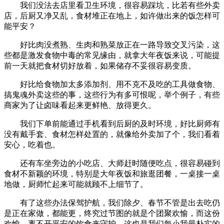
我们没法去店里看卫生环境，很容易踩坑，比若有些外卖
店，后厨又净又乱，食材堆正在地上，如许做出来的饭怎样可
能平安？
好比肉没煮熟、生肉和熟菜放正在一路导致交叉污染，这
些都是激发食物中毒的常见缘由，就拿大年夜饭来说，可能提
前一天就把食材切好放着，如果储存不妥很容易变质。
好比给食物加太多添加剂、用不克不及吃的工具做食物、
搞鬼魂外卖这些的事，这些行为有多可恨呢，举个例子，有些
商家为了让卤味看起来更鲜艳、放得更久。
我们下单前能通过手机看到后厨的及时环境，好比厨师有
没有戴手套、食材怎样处置的，就像给外卖加了个，我们看着
安心，吃着也。
还有车坐旁边的小吃店、大师赶时随便吃点，很容易碰到
食材不新颖的环境，特别是大年夜饭和旅逛团餐，一桌接一桌
地做，厨师忙起来可能就顾不上细节了。
有了这些办法保驾护航，我们除夕、春节不管是出去吃仍
是正在家做，都能更，终究过节图的就是个团聚欢愉，而这份
欢愉，离不开平安的饮食来守护，这也是我们每小我最朴实的