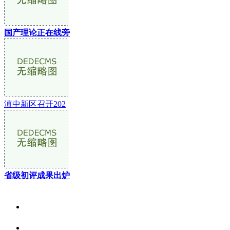
国产理论正在线旁
滇中新区召开202
省级初评成果出炉
关于我们
食品安全资讯