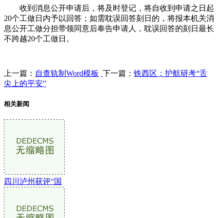
收到消息公开申请后，将及时登记，将自收到申请之日起
20个工做日内予以回答；如需耽误回答刻日的，将报本机关消
息公开工做分担带领同意后奉告申请人，耽误回答的刻日最长
不跨越20个工做日。
上一篇：
自查轨制Word模板
下一篇：
铁西区：护航研考“舌
尖上的平安”
相关新闻
四川泸州获评“国