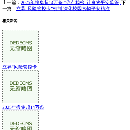
上一篇：
2025年搜集超14万条 “你点我检”让食物平安监管
下
一篇：
立异“风险管控卡”机制 深化校园食物平安精准
相关新闻
立异“风险管控卡
2025年搜集超14万条