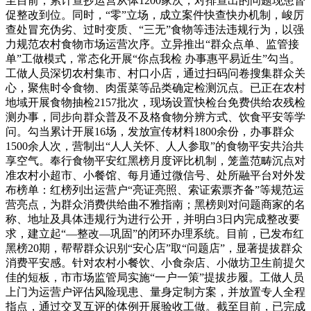
至目前，累计查抄运营从体1200家次，对排查出的问题现患督
促整改到位。同时，“零”立场，成立案件快查快办机制，峻厉
查处冒充伪劣、过时变质、“三无”食物等违法违规行为，以强
力规范农村食物市场运营次序。立异推出“群众点单、监管接
单”工做模式，常态化开展“你点我检 办事惠平易近生”勾当。
工做人员深切农村集市、村口小店，通过扫码问卷搜集群众关
心，聚焦时令食物、肉蛋菜等品类确定检测沉点。已正在农村
地域开展食物抽检2157批次，现场设置快检台免费供给农残检
测办事，同步向群众普及不及格食物分辨方式、饮食平安等学
问。勾当累计开展16场，发放宣传材料1800余份，办事群众
1500余人次，营制出“人人关怀、人人参取”的食物平安共治共
享空气。奉行食物平安红黑榜月度评比机制，笼盖范畴沉点对
准农村小超市、小餐馆、每月通过微信号、处所融平台对外发
布榜单：红榜列出运营户“亮证亮照、索证索票齐备”等规范运
营亮点，为群众消费供给曲不雅指南；黑榜则对问题商家的名
称、地址及具体违规行为进行公开，并明白3日内完成整改要
求，建立起“—整改—巩固”的闭环办理系统。目前，已发布红
黑榜20期，帮帮群众识别“安心店”取“问题店”，显著提拔群众
消费平安感。针对农村小餐饮、小食杂店、小做坊卫生前提欠
佳的短板，市市场监管局实施“一户一策”提拔步履。工做人员
上门为运营户评估风险现患、量身定制方案，并放置专人全程
指点，通过交叉互评的体例开展验收工做。截至目前，已完成