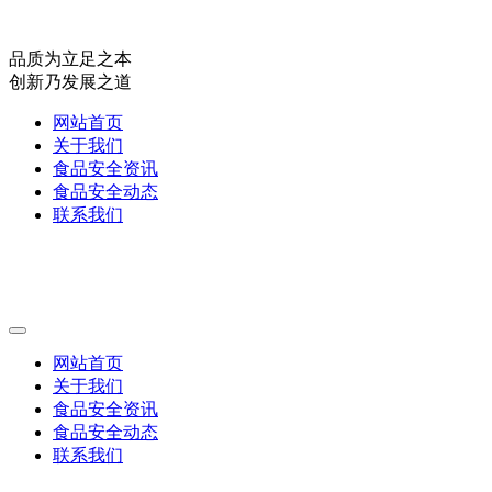
品质为立足之本
创新乃发展之道
网站首页
关于我们
食品安全资讯
食品安全动态
联系我们
网站首页
关于我们
食品安全资讯
食品安全动态
联系我们