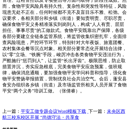
管理、过程管控以及专项整治等方面均取得了阶段性成效。然
而，食物平安风险具有持久性、复杂性和突发性等特征，风险
现患无处不正在，任何时候都不克不及盲目乐不雅、松弛。会
议要求，各相关部分和乡镇（街道）要知责明责、尽职尽责，
确保食物平安义务精准落实到岗到人，构成“人人有责、层层
担任、事事尽责”的工做款式。食物平安既靠出产保障，各级
各部分要建立全链条监管系统，将监管收集织密扎牢，全面排
查风险现患，严控环节环节，特别针对大年夜饭、旅逛团餐、
农村集体会餐等沉点对象。相关部分要常态化开展结合法律，
以“零”立场、“铁腕”手段，峻厉冲击各类食物平安违法行为，
严酷施行“惩罚到人”，让监管“长出牙齿”。极限思维，防止取
措置并沉，夯实应急根底，完美食物平安应急预案，值班规
律，确保消息通顺，要加强食物平安学问科普和指导，强化食
物平安赞扬举报措置，营制优良社会共治空气。会后，蓬安县
食安办组织各乡镇（街道）及市场监管所相关人员开展了食物
平安“两个义务”培训工做。（张倩睿）。
上一篇：
平安工做专题会议Word模板下载
下一篇：
未央区西
航三校东校区开展 “尚德守法・共享食