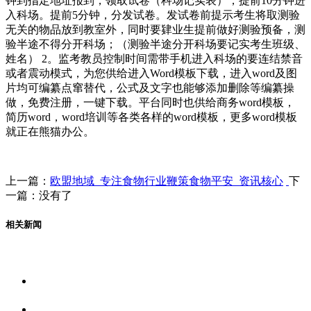
钟到指定地址报到，领取试卷（科场记实表），提前10分钟进
入科场。提前5分钟，分发试卷。发试卷前提示考生将取测验
无关的物品放到教室外，同时要肄业生提前做好测验预备，测
验半途不得分开科场；（测验半途分开科场要记实考生班级、
姓名） 2。监考教员控制时间需带手机进入科场的要连结禁音
或者震动模式，为您供给进入Word模板下载，进入word及图
片均可编纂点窜替代，公式及文字也能够添加删除等编纂操
做，免费注册，一键下载。平台同时也供给商务word模板，
简历word，word培训等各类各样的word模板，更多word模板
就正在熊猫办公。
上一篇：
欧盟地域_专注食物行业鞭策食物平安_资讯核心
下
一篇：没有了
相关新闻
关于我们
食品安全资讯