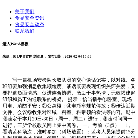
关于我们
食品安全资讯
食品安全动态
联系我们
进入Word模板
来源：BJL平台官网
浏览量：
发布日期：2026-02-04 15:03
写一篇机场安检队长取队员的交心谈话记实，以对线、各
班组要加强消息收集颗粒度、谈话既要表现组织关怀关爱，又
要排遣负面情感、促进连合协调、激励干事热情，无效搭建起
组织和员工沟通联系的桥梁。 提示：恰当插手①卧室、现场
用电、消防平安；②公寓楼；④电瓶车规范停放；⑤传达近期
文件、会议⑥收集对区域、科室、科带领的看法等内容。期中
测验定于本月29日-30日（周一、周二）进行，测验时间同一
进行，三所学校教员网上集中阅卷。 一、考前（3点）： 1。
看清监科场次，准时参加（科场放置）；监考人员须提前15分