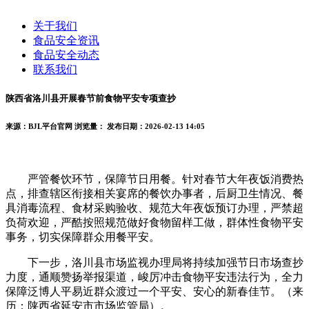
关于我们
食品安全资讯
食品安全动态
联系我们
陕西省洛川县开展春节前食物平安专项查抄
来源：BJL平台官网
浏览量：
发布日期：2026-02-13 14:05
严管餐饮环节，保障节日用餐。针对春节大年夜饭消费热
点，排查辖区衔接相关宴席的餐饮办事者，后厨卫生情况、餐
具消毒流程、食材采购验收、规范大年夜饭预订办理，严禁超
负荷欢迎，严酷按照规范做好食物留样工做，群体性食物平安
事务，切实保障群众用餐平安。
下一步，洛川县市场监视办理局将持续加强节日市场查抄
力度，通顺赞扬举报渠道，峻厉冲击食物平安违法行为，全力
保障泛博人平易近群众渡过一个平安、安心的新春佳节。（来
历：陕西省延安市市场监管局）。