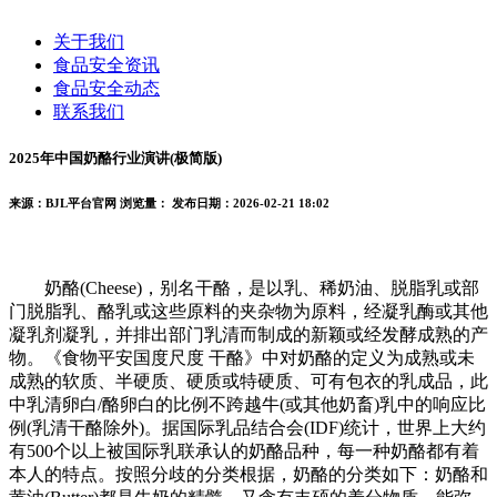
关于我们
食品安全资讯
食品安全动态
联系我们
2025年中国奶酪行业演讲(极简版)
来源：BJL平台官网
浏览量：
发布日期：2026-02-21 18:02
奶酪(Cheese)，别名干酪，是以乳、稀奶油、脱脂乳或部
门脱脂乳、酪乳或这些原料的夹杂物为原料，经凝乳酶或其他
凝乳剂凝乳，并排出部门乳清而制成的新颖或经发酵成熟的产
物。《食物平安国度尺度 干酪》中对奶酪的定义为成熟或未
成熟的软质、半硬质、硬质或特硬质、可有包衣的乳成品，此
中乳清卵白/酪卵白的比例不跨越牛(或其他奶畜)乳中的响应比
例(乳清干酪除外)。据国际乳品结合会(IDF)统计，世界上大约
有500个以上被国际乳联承认的奶酪品种，每一种奶酪都有着
本人的特点。按照分歧的分类根据，奶酪的分类如下：奶酪和