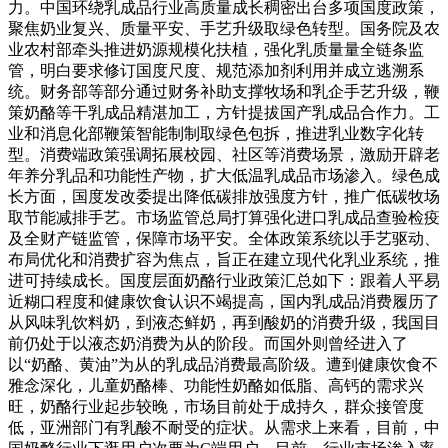
力。中国环绕乳成品行业高质量成长稠密出台多项国度政策，
聚焦奶业复兴、质量平安、手艺升级取绿色转型。国务院及农
业农村部牵头推进奶源规模化扶植，强化乳质量量全链条监
管，明白要求修订国度尺度、规范添加剂利用并成立逃溯系
统。财务部等部分通过财务补助支撑牧场和乳企手艺升级，鞭
策奶酪等干乳成品精湛加工，方针提拔国产乳成品合作力。工
业和消息化部鞭策智能制制取绿色包拆，推进乳业数字化转
型。消费端政策强调拓展校园、社区等消费场景，激励开辟老
年养分乳品和功能性产物，扩大低温乳成品市场渗入。绿色成
长方面，国度发改委提出降低碳排放强度方针，推广低碳牧场
取节能减排手艺。市场监管总局打算强化进口乳成品查验检疫
及全财产链监管，保障市场平安。全体政策系统以手艺驱动、
布局优化和消费扩容为焦点，旨正在建立现代化乳业系统，推
进可持续成长。国度层面奶酪行业政策汇总如下：跟着人平易
近糊口程度和健康饮食认识不竭提高，国内乳成品消费履历了
从风味乳饮料奶，到液态鲜奶，再到酸奶的消费升级，我国目
前仍处于以液态奶消费为从的阶段。而国外则曾经进入了
以“奶酪、黄油”为从的乳成品消费最高阶级。遭到健康饮食不
雅念深化，儿童奶酪棒、功能性奶酪如低脂、高钙的需求兴
旺，奶酪行业起步较晚，市场目前处于成持久，群众接管度
低，亚洲部门有乳酸不耐受的症状。从需求上来看，目前，中