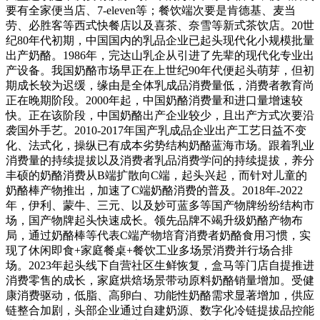
要有全家便当店、7-eleven等；餐饮端次要是肯德基、麦当
劳、必胜客等西式快餐店以及喜茶、奈雪等新式茶饮店。20世
纪80年代初期，中国国内的乳品企业已起头现代化小规模批量
出产奶酪。1986年，完达山乳企从引进了先辈的现代化专业出
产设备。我国奶酪市场早正在上世纪90年代便起头萌芽，但初
期成长较为迟缓，缘由是全体乳成品消费量低，消费者教育尚
正在晚期阶段。2000年起，中国奶酪消费量和进口量增速较
快。正在该阶段，中国奶酪出产企业较少，且出产方式次要沿
袭国外手艺。2010-2017年国产乳成品企业出产工艺日益不变
化、法式化，操纵已有成本劣势结构奶酪蓝海市场。跟着乳业
消费量的持续提拔以及消费者乳品消费学问的持续提拔，养分
丰硕的奶酪消费从B端扩散向C端，起头兴起，而针对儿童的
奶酪棒产物推出，加速了C端奶酪消费的普及。2018年-2022
年，伊利、蒙牛、三元、以及妙可蓝多等国产物牌纷纷结构市
场，国产物牌起头快速成长。领先品牌不竭升级奶酪产物布
局，通过奶酪棒等代表C端产物培育消费者奶酪食用习惯，实
现了休闲即食+家庭餐桌+餐饮工业多场景消费并行场合排
场。2023年起头线下自营社区生鲜恢复，盒马等门店自提推进
消费零售的成长，家庭烘焙场景带动原料奶酪销量增加。受健
康消费驱动，低脂、高卵白、功能性奶酪需求显著增加，供应
链整合加剧，头部企业通过自建奶源、数字化冷链提拔品控能