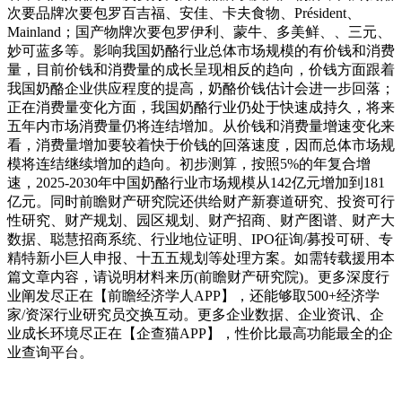
次要品牌次要包罗百吉福、安佳、卡夫食物、Président、
Mainland；国产物牌次要包罗伊利、蒙牛、多美鲜、、三元、
妙可蓝多等。影响我国奶酪行业总体市场规模的有价钱和消费
量，目前价钱和消费量的成长呈现相反的趋向，价钱方面跟着
我国奶酪企业供应程度的提高，奶酪价钱估计会进一步回落；
正在消费量变化方面，我国奶酪行业仍处于快速成持久，将来
五年内市场消费量仍将连结增加。从价钱和消费量增速变化来
看，消费量增加要较着快于价钱的回落速度，因而总体市场规
模将连结继续增加的趋向。初步测算，按照5%的年复合增
速，2025-2030年中国奶酪行业市场规模从142亿元增加到181
亿元。同时前瞻财产研究院还供给财产新赛道研究、投资可行
性研究、财产规划、园区规划、财产招商、财产图谱、财产大
数据、聪慧招商系统、行业地位证明、IPO征询/募投可研、专
精特新小巨人申报、十五五规划等处理方案。如需转载援用本
篇文章内容，请说明材料来历(前瞻财产研究院)。更多深度行
业阐发尽正在【前瞻经济学人APP】，还能够取500+经济学
家/资深行业研究员交换互动。更多企业数据、企业资讯、企
业成长环境尽正在【企查猫APP】，性价比最高功能最全的企
业查询平台。