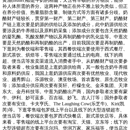
黄油(Butter)都是牛奶的精髓，又含有丰硕的养分物质，能弥
补人体所需的养分。这两种产物正在外不雅上较为类似，但正
在养分价值、热量脂肪含量、制做方式等方面有诸多分歧。奶
酪财产链较长，贯穿第一财产、第二财产、第三财产。奶酪财
产链上逛次要是奶源的供给以及添加的成分，此中奶源供给次
要涉及奶牛养殖以及原料奶采集；添加成分次要包含天然奶酪
的凝乳酶、乳酸发酵产物以及再制奶酪中的乳化盐等。中逛次
要是天然奶酪和再制奶酪的出产，目前我国次要是再制奶酪。
下逛则为餐饮端和零售端，其西餐饮端次要使用于西式餐厅、
新式茶饮、烘焙等，零售端次要通过线上的电商、线下的商
超、便当店等发卖渠道流入消费者手中。从奶酪财产链次要参
取者来看，牧业集团是上逛奶源供给商，其一般包含奶牛养殖
和原料奶供应，我国上逛奶源供应商次要有优然牧业、现代牧
业、越秀辉山、乐源牧业、澳亚牧场、首农畜牧、原生态牧业
等；添加成分供应商次要有英轩、柠檬生化、金禾集团、天津
东大、金丹科技等。中逛为奶酪出产商，国内参取者次要有蒙
牛、伊利、妙可蓝多、百吉福、妙飞、吉人汀等；国外参取者
次要有安佳、卡夫亨氏、The Laughing Cow(乐芝牛)、Kiri(凯
芮)等。下逛零售端包罗线上平台以及线下的大型连锁超市、
便当店等，餐饮端次要包罗西式快餐店、新式茶饮店等。具体
来看，零售端的线上平台次要有淘宝、天猫、京东等；线下的
大型连锁超市次要有沃尔玛、华润万家、家乐福等，便当店次