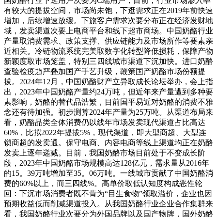
国奶酪行业下逛用户次要为C端用户，目前，行业市场渗入率
有较大的提拔空间，市场尚未饱，下逛需求正在2019年前快速
增加，后续增速放缓。下旅客户需求次要分布正在经济发财地
域，发卖渠道次要上电商平台和线下超市商场。中国奶酪行业
产量取消费需求、政策支撑、供应链能力及市场所作等要素亲
近相关。冷链物流系统完美取数字化转型降低损耗，保障产物
新颖度取市场笼盖，特别三四线城市渠道下沉加快。进口奶酪
查验检疫趋严叠加国产手艺升级，鞭策国产奶酪市场份额提
拔。2024年12月，中国奶酪财产立异取成长论坛举办，会上指
出，2023年中国奶酪产量约24万吨，但近年来产量遭到多种要
素影响，奶酪的替代品浩繁，目前国平易近对奶酪的消费不雅
念还有待加强。初步测算2024年产量为25万吨。从渠道布局来
看，奶酪品类全体消费仍以线年市场发卖现代渠道占比高达
60%，比拟2022年提拔5%，现代渠道，即大型商超、大型连
锁商超的发卖通。保守电商、内容电商等线上渠道均正在奶酪
发卖上逐年递减。目前，我国奶酪市场目前处于不变成长阶
段，2023年中国奶酪市场规模高达128亿元，需求量从2016年
的15。39万吨增加至35。06万吨。一线城市贡献了中国奶酪消
费的60%以上，而三四线%。高单价取低认知度构成恶性轮
回：下沉市场消费者既不肯为“目生食物”领取溢价，企业也因
预期收益低而削减渠道投入。从我国奶酪行业企业合作集群来
看，我国奶酪行业次要分为外国品牌以及国产物牌，国外奶酪