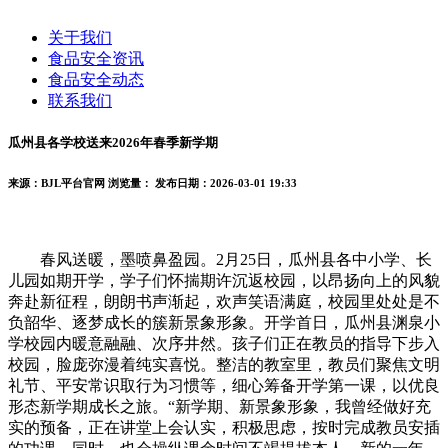
关于我们
食品安全资讯
食品安全动态
联系我们
瓜州县各学校送来2026年春季新学期
来源：BJL平台官网
浏览量：
发布日期：2026-03-01 19:33
春风送暖，墨喷鼻盈园。2月25日，瓜州县各中小学、长
儿园如期开学，学子们怀揣期许沉返校园，以昂扬向上的风貌
奔赴新征程，朗朗书声渐起，欢声笑语满庭，校园里处处是不
负韶华、逐梦成长的簇新景象形象。开学首日，瓜州县渊泉小
学校园内暖意融融、次序井然。孩子们正在教员的指导下步入
校园，脸庞弥漫着纯实喜悦。整洁的教室里，教员们聚焦文明
礼节、平安常识取行为习惯等，细心筹备开学第一课，以优良
形态新学期成长之旅。“新学期、新景象形象，我曾经做好充
实的预备，正在讲堂上会认实，积极思虑，按时完成教员安插