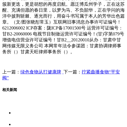
簇新更迭，更是胡想的再度启航。愿泛博瓜州学子，正在这苏
醒、充满但愿的春日里，以梦为马、不负韶华，正在学问的海
洋中披荆斩棘、逐光而行，用奋斗书写属于本人的芳华出色篇
章。（文/图张晓彤常玉）互联网旧事消息办事许可证编号！
6212006002 ICP存案：陇ICP备17001500号 运营许可证编号：
甘B2-20060006 电视节目制做运营许可证编号！(甘)字第079号
增值电信营业许可证编号！甘B2__20120010从办：甘肃中甘
网传媒无限义务公司 本网常年法令参谋团：甘肃协调律师事
务所（）甘肃天旺律师事务所（）。
上一篇：
绿色食物从打健康牌
下一篇：
拧紧曲播食物“平安
阀”
相关新闻
关于我们
食品安全资讯