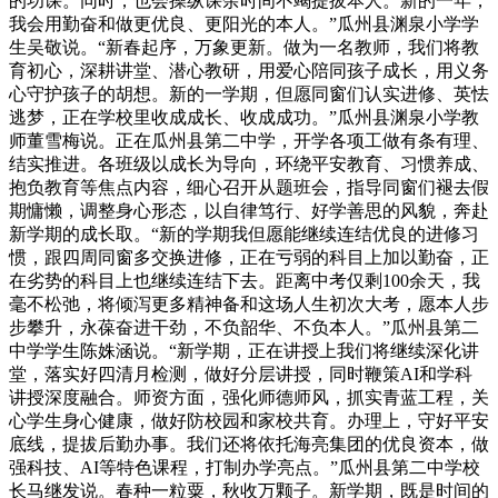
的功课。同时，也会操纵课余时间不竭提拔本人。新的一年，
我会用勤奋和做更优良、更阳光的本人。”瓜州县渊泉小学学
生吴敬说。“新春起序，万象更新。做为一名教师，我们将教
育初心，深耕讲堂、潜心教研，用爱心陪同孩子成长，用义务
心守护孩子的胡想。新的一学期，但愿同窗们认实进修、英怯
逃梦，正在学校里收成成长、收成成功。”瓜州县渊泉小学教
师董雪梅说。正在瓜州县第二中学，开学各项工做有条有理、
结实推进。各班级以成长为导向，环绕平安教育、习惯养成、
抱负教育等焦点内容，细心召开从题班会，指导同窗们褪去假
期慵懒，调整身心形态，以自律笃行、好学善思的风貌，奔赴
新学期的成长取。“新的学期我但愿能继续连结优良的进修习
惯，跟四周同窗多交换进修，正在亏弱的科目上加以勤奋，正
在劣势的科目上也继续连结下去。距离中考仅剩100余天，我
毫不松弛，将倾泻更多精神备和这场人生初次大考，愿本人步
步攀升，永葆奋进干劲，不负韶华、不负本人。”瓜州县第二
中学学生陈姝涵说。“新学期，正在讲授上我们将继续深化讲
堂，落实好四清月检测，做好分层讲授，同时鞭策AI和学科
讲授深度融合。师资方面，强化师德师风，抓实青蓝工程，关
心学生身心健康，做好防校园和家校共育。办理上，守好平安
底线，提拔后勤办事。我们还将依托海亮集团的优良资本，做
强科技、AI等特色课程，打制办学亮点。”瓜州县第二中学校
长马继发说。春种一粒粟，秋收万颗子。新学期，既是时间的