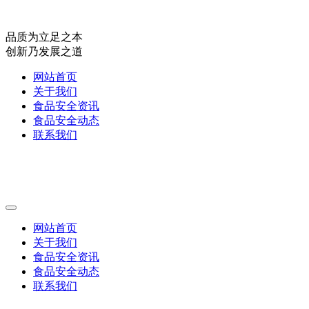
品质为立足之本
创新乃发展之道
网站首页
关于我们
食品安全资讯
食品安全动态
联系我们
网站首页
关于我们
食品安全资讯
食品安全动态
联系我们