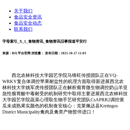
关于我们
食品安全资讯
食品安全动态
联系我们
字母索引_X_1_食物资讯_食物资讯旧事报道平安行
来源：BJL平台官网
浏览量：
发布日期：2025-10-27 11:03
西北农林科技大学园艺学院马锋旺传授团队正在VQ-
WRKY复合体调控苹果耐盐性的机理方面取得新进展西北农
林科技大学姚军虎传授团队正在解析瘤胃微生物调控奶山羊亚
急性瘤胃酸中毒耐受的机制研究中取得主要进展西北农林科技
大学园艺学院蔬菜心理取生物手艺研究团队CsAPRR2调控黄
瓜未成熟果实颜色的机制食安核心：克莱佩达县Kretingos
District Municipality禽肉及禽类产物暂停进口！