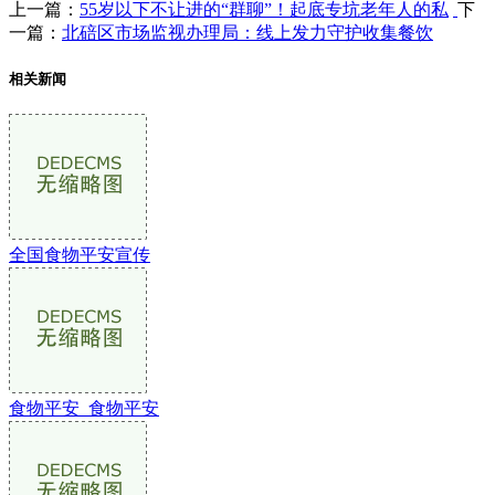
上一篇：
55岁以下不让进的“群聊”！起底专坑老年人的私
下
一篇：
北碚区市场监视办理局：线上发力守护收集餐饮
相关新闻
全国食物平安宣传
食物平安_食物平安