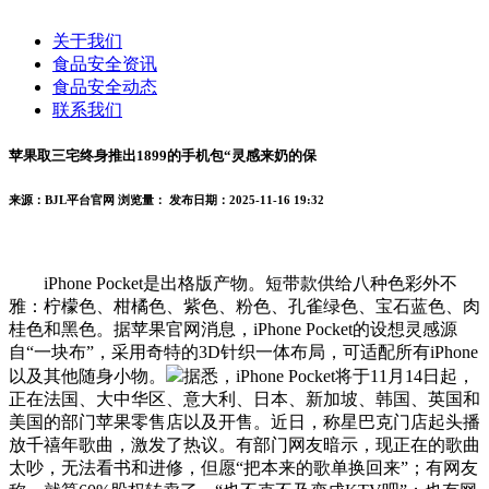
关于我们
食品安全资讯
食品安全动态
联系我们
苹果取三宅终身推出1899的手机包“灵感来奶的保
来源：BJL平台官网
浏览量：
发布日期：2025-11-16 19:32
iPhone Pocket是出格版产物。短带款供给八种色彩外不
雅：柠檬色、柑橘色、紫色、粉色、孔雀绿色、宝石蓝色、肉
桂色和黑色。据苹果官网消息，iPhone Pocket的设想灵感源
自“一块布”，采用奇特的3D针织一体布局，可适配所有iPhone
以及其他随身小物。
据悉，iPhone Pocket将于11月14日起，
正在法国、大中华区、意大利、日本、新加坡、韩国、英国和
美国的部门苹果零售店以及开售。近日，称星巴克门店起头播
放千禧年歌曲，激发了热议。有部门网友暗示，现正在的歌曲
太吵，无法看书和进修，但愿“把本来的歌单换回来”；有网友