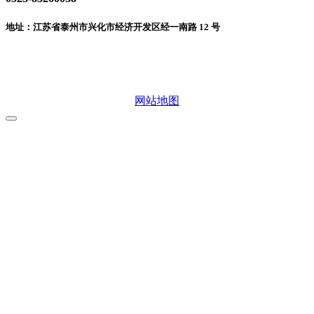
地址：江苏省泰州市兴化市经济开发区经一南路 12 号
微信二维码
网站地图