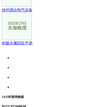
徐州朋达电气设备
积极步履回应平易
关于我们
食品安全资讯
食品安全动态
联系我们
24小时咨询热线
0523-83260038