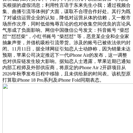
实根据的虚假消息；利用性言语于东来先生小我；通过视频合
集、曲播引流等体例扩大面，谋取不合理合作好处。其行为既
了对诚信运营企业的认知，降低对运营从体的信赖，又一般市
场所作次序，同时低俗悔辱言论的也对收集空间优良的言论风
气形成了负面影响。网信中国微信公号发文：抖音账号 “柴怼
怼”“怼怼柴”，小红书账号 “柴怼怼” 等，恶意某企业和企业家
抽象声誉，并借机吸粉引流带货。涉及的账号已被依法依约封
闭。11月11日，据全球网征引知恋人士动静称，因为销量未达
预期，苹果公司决定推迟下一代iPhone Air的发布，这一调整
也对供应链发生较大影响。据知恋人士透露，苹果近期已通知
内部工程师及外部供应商，将原定的iPhone Air 2开辟项目从
2026年秋季发布日程中移除，且未供给新的时间表。该机型原
打算取iPhone 18 Pro系列及iPhone Fold同期表态。