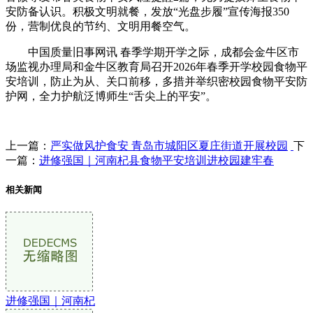
安防备认识。积极文明就餐，发放“光盘步履”宣传海报350
份，营制优良的节约、文明用餐空气。
中国质量旧事网讯 春季学期开学之际，成都会金牛区市
场监视办理局和金牛区教育局召开2026年春季开学校园食物平
安培训，防止为从、关口前移，多措并举织密校园食物平安防
护网，全力护航泛博师生“舌尖上的平安”。
上一篇：
严实做风护食安 青岛市城阳区夏庄街道开展校园
下
一篇：
进修强国｜河南杞县食物平安培训进校园建牢春
相关新闻
进修强国｜河南杞